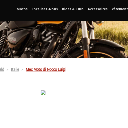
Motos
Localisez-Nous
Rides & Club
Accessoires
Vêtement
eld
Italie
Mec Moto di Nocco Luigi