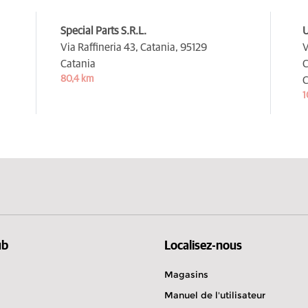
Special Parts S.R.L.
U
Via Raffineria 43, Catania,
95129
V
Catania
C
80,4 km
C
1
ub
Localisez-nous
Magasins
Manuel de l'utilisateur