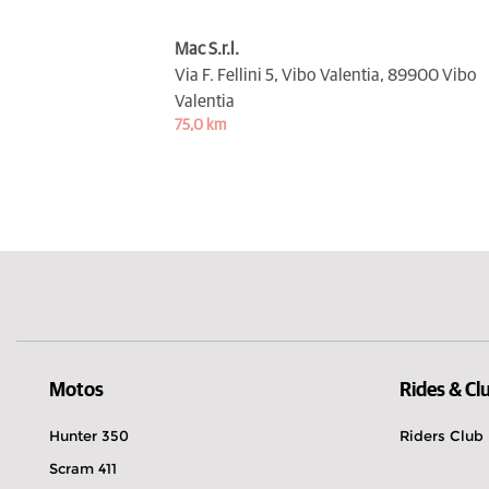
Mac S.r.l.
Via F. Fellini 5, Vibo Valentia,
89900 Vibo
Valentia
75,0 km
Motos
Rides & Cl
Hunter 350
Riders Club
Scram 411