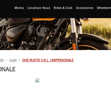
Motos
Localisez-Nous
Rides & Club
Accessoires
Vêtement
eld
Italie
DUE RUOTE S.R.L. UNIPERSONALE
SONALE