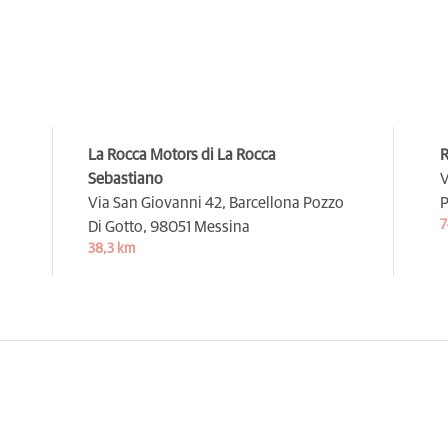
La Rocca Motors di La Rocca
R
Sebastiano
V
Via San Giovanni 42, Barcellona Pozzo
P
7
Di Gotto,
98051 Messina
38,3 km