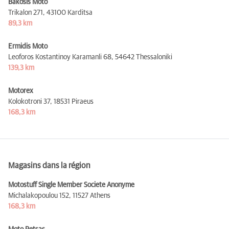
Bakosis Moto
Trikalon 271,
43100 Karditsa
89,3 km
Ermidis Moto
Leoforos Kostantinoy Karamanli 68,
54642 Thessaloniki
139,3 km
Motorex
Kolokotroni 37,
18531 Piraeus
168,3 km
Magasins dans la région
Motostuff Single Member Societe Anonyme
Michalakopoulou 152,
11527 Athens
168,3 km