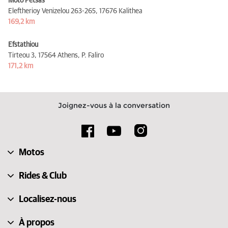
Moto Petsas
Eleftherioy Venizelou 263-265,
17676 Kalithea
169,2 km
Efstathiou
Tirteou 3,
17564 Athens, P. Faliro
171,2 km
Joignez-vous à la conversation
Motos
Rides & Club
Localisez-nous
À propos