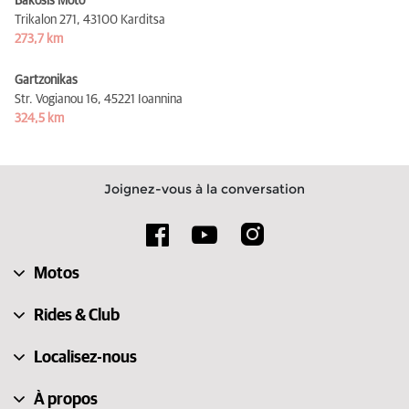
Bakosis Moto
Trikalon 271,
43100 Karditsa
273,7 km
Gartzonikas
Str. Vogianou 16,
45221 Ioannina
324,5 km
Joignez-vous à la conversation
Motos
Rides & Club
Localisez-nous
À propos