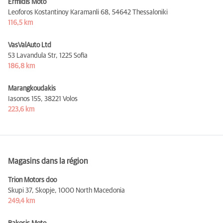
Ermidis Moto
Leoforos Kostantinoy Karamanli 68,
54642 Thessaloniki
116,5 km
VasValAuto Ltd
53 Lavandula Str,
1225 Sofia
186,8 km
Marangkoudakis
Iasonos 155,
38221 Volos
223,6 km
Magasins dans la région
Trion Motors doo
Skupi 37, Skopje,
1000 North Macedonia
249,4 km