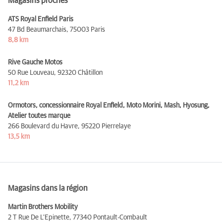
Magasins proches
ATS Royal Enfield Paris
47 Bd Beaumarchais,
75003 Paris
8,8 km
Rive Gauche Motos
50 Rue Louveau,
92320 Châtillon
11,2 km
Ormotors, concessionnaire Royal Enfield, Moto Morini, Mash, Hyosung,
Atelier toutes marque
266 Boulevard du Havre,
95220 Pierrelaye
13,5 km
Magasins dans la région
Martin Brothers Mobility
2 T Rue De L’Epinette,
77340 Pontault-Combault