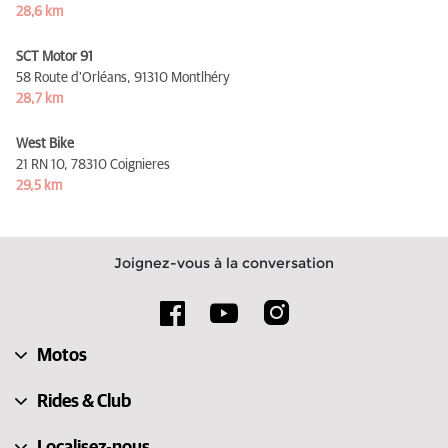
28,6 km
SCT Motor 91
58 Route d'Orléans,
91310 Montlhéry
28,7 km
West Bike
21 RN 10,
78310 Coignieres
29,5 km
Joignez-vous à la conversation
Motos
Rides & Club
Localisez-nous