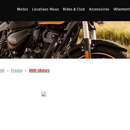
Motos
Localisez-Nous
Rides & Club
Accessoires
Vêtement
eld
France
RMS Motors