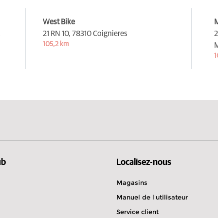
West Bike
21 RN 10,
78310 Coignieres
2
105,2 km
1
ub
Localisez-nous
Magasins
Manuel de l'utilisateur
Service client