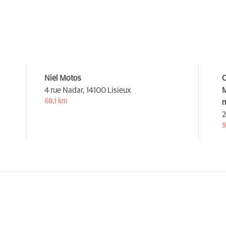
Niel Motos
O
4 rue Nadar,
14100 Lisieux
M
68,1 km
2
9