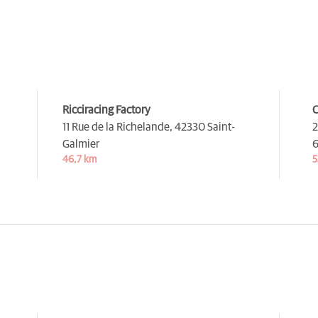
Ricciracing Factory
C
11 Rue de la Richelande,
42330 Saint-
2
Galmier
6
46,7 km
5