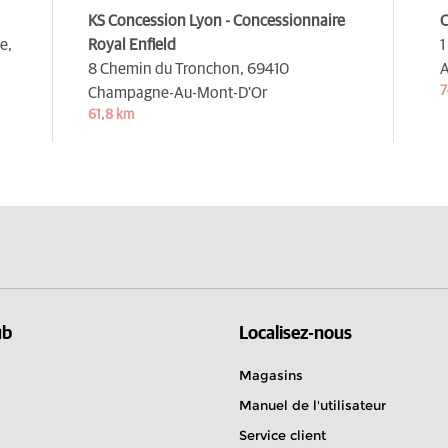
KS Concession Lyon - Concessionnaire
C
e,
Royal Enfield
1
8 Chemin du Tronchon,
69410
7
Champagne-Au-Mont-D'Or
61,8 km
ub
Localisez-nous
Magasins
Manuel de l'utilisateur
Service client