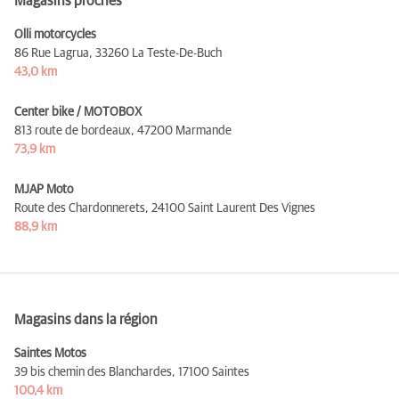
Magasins proches
Olli motorcycles
86 Rue Lagrua,
33260 La Teste-De-Buch
43,0 km
Center bike / MOTOBOX
813 route de bordeaux,
47200 Marmande
73,9 km
MJAP Moto
Route des Chardonnerets,
24100 Saint Laurent Des Vignes
88,9 km
Magasins dans la région
Saintes Motos
39 bis chemin des Blanchardes,
17100 Saintes
100,4 km