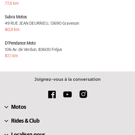
77,6 km
Subra Motos
49 RUE JEAN DEURRIEU,
13690 Graveson
80,9 km
D’Pendance Moto
106 Av. de Verdun,
83600 Fréjus
87,1 km
Joignez-vous à la conversation
Motos
Rides & Club
Localisez-nous