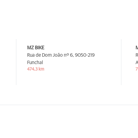
MZ BIKE
M
Rua de Dom João nº 6,
9050-219
R
Funchal
A
474,3 km
7