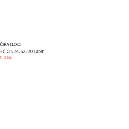
ĆIRA D.O.O.
EČIĆI 52A,
52220 Labin
31,0 km