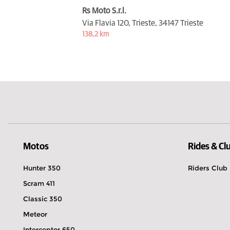
Rs Moto S.r.l.
Via Flavia 120, Trieste,
34147 Trieste
138,2 km
Motos
Rides & Cl
Hunter 350
Riders Club
Scram 411
Classic 350
Meteor
Interceptor 650