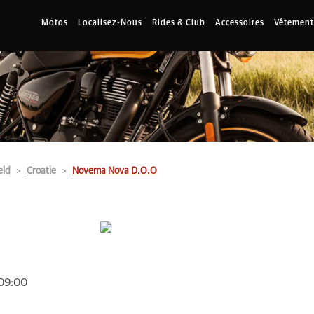
Motos
Localisez-Nous
Rides & Club
Accessoires
Vêtement
eld
Croatie
Novema Nova D.O.O
 09:00