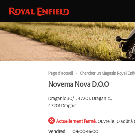
Page d’accueil
Chercher un Magasin Royal Enfi
Novema Nova D.O.O
Draganic 30/1, 47201, Draganic,,
47201 Dragnic
Actuellement fermé.
Ouvre le 10 août à
Vendredi
09:00-16:00