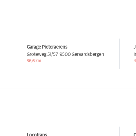
Garage Pieteraerens
J
Groteweg 51/57,
9500 Geraardsbergen
I
36,6 km
4
Locotrans
Q