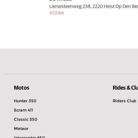
Liersesteenweg 238,
2220 Heist Op Den Be
47,0 km
Motos
Rides & Cl
Hunter 350
Riders Club
Scram 411
Classic 350
Meteor
Interceptor 650