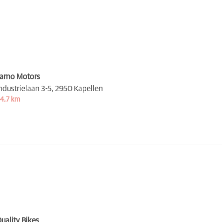
arno Motors
ndustrielaan 3-5,
2950 Kapellen
4,7 km
uality Bikes