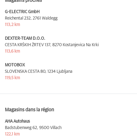
Magasins proches
G-ELECTRIC GmbH
Reichental 232,
2761 Waldegg
113,2 km
DEXTER-TEAM D.O.O.
CESTA KRŠKIH ŽRTEV 137,
8270 Kostanjevica Na Krki
113,6 km
MOTOBOX
SLOVENSKA CESTA 80,
1234 Ljubljana
119,5 km
Magasins dans la région
AHA Autohaus
Badstubenweg 62,
9500 Villach
122,1 km