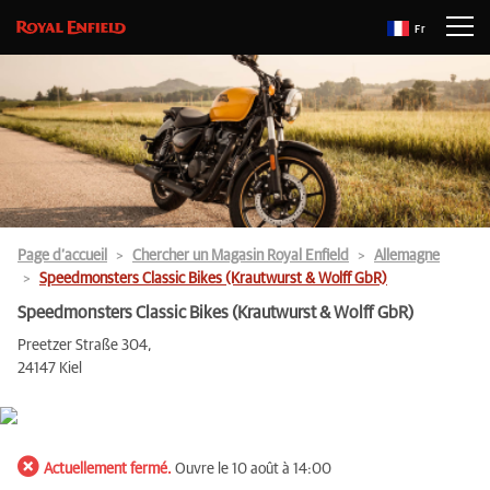
Fr
Page d’accueil
Chercher un Magasin Royal Enfield
Allemagne
Speedmonsters Classic Bikes (Krautwurst & Wolff GbR)
Speedmonsters Classic Bikes (Krautwurst & Wolff GbR)
Preetzer Straße 304,
24147 Kiel
Actuellement fermé.
Ouvre le 10 août à 14:00