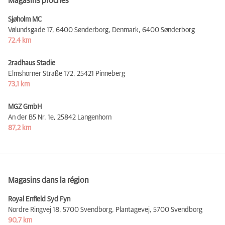
Magasins proches
Sjøholm MC
Vølundsgade 17, 6400 Sønderborg, Denmark,
6400 Sønderborg
72,4 km
2radhaus Stadie
Elmshorner Straße 172,
25421 Pinneberg
73,1 km
MGZ GmbH
An der B5 Nr. 1e,
25842 Langenhorn
87,2 km
Magasins dans la région
Royal Enfield Syd Fyn
Nordre Ringvej 18, 5700 Svendborg, Plantagevej,
5700 Svendborg
90,7 km