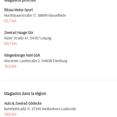
Magasins proches
Ritzau Motor-Sport
Nordhäuserstraße 17,
38899 Hasselfelde
53,7 km
Zweirad Haage Gbr
Kieler Straße 41,
04357 Leipzig
60,7 km
Klingenberger Kehl GbR
Wurzener Landstraße 2,
04838 Eilenburg
75,6 km
Magasins dans la région
Auto & Zweirad Gödecke
Bahnhofstraße 11,
37345 Weißenborn-Lüderode
79,6 km