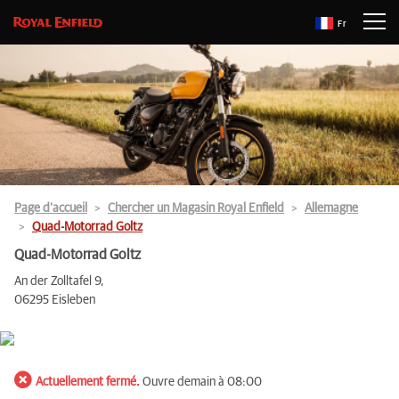
Fr
Page d’accueil
Chercher un Magasin Royal Enfield
Allemagne
Quad-Motorrad Goltz
Quad-Motorrad Goltz
An der Zolltafel 9,
06295 Eisleben
Actuellement fermé.
Ouvre demain à 08:00