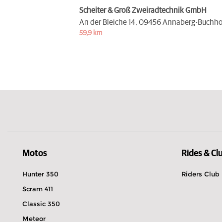
Scheiter & Groß Zweiradtechnik GmbH
An der Bleiche 14,
09456 Annaberg-Buchho
59,9 km
Motos
Rides & Cl
Hunter 350
Riders Club
Scram 411
Classic 350
Meteor