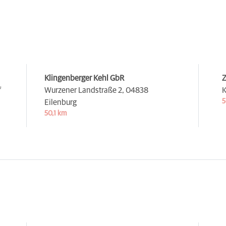
Klingenberger Kehl GbR
Z
f
Wurzener Landstraße 2,
04838
K
5
Eilenburg
50,1 km