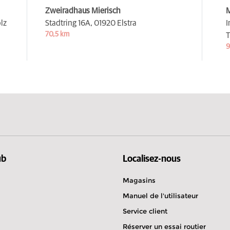
Zweiradhaus Mierisch
lz
Stadtring 16A,
01920 Elstra
I
70,5 km
T
9
ub
Localisez-nous
Magasins
Manuel de l'utilisateur
Service client
Réserver un essai routier