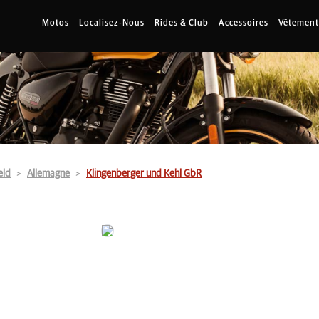
Motos
Localisez-Nous
Rides & Club
Accessoires
Vêtement
eld
Allemagne
Klingenberger und Kehl GbR