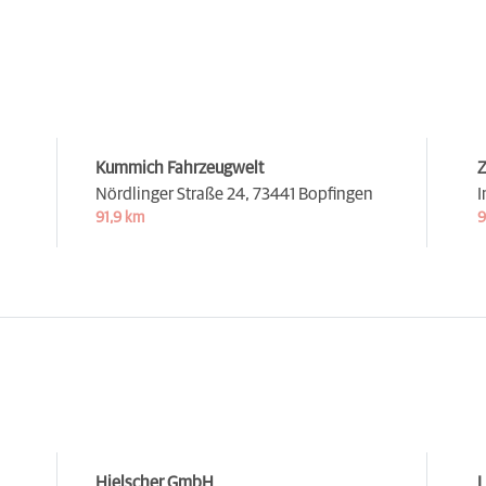
Kummich Fahrzeugwelt
Z
Nördlinger Straße 24,
73441 Bopfingen
I
91,9 km
9
Hielscher GmbH
L