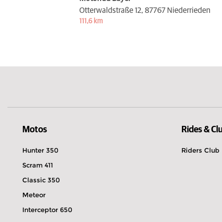
Otterwaldstraße 12,
87767 Niederrieden
111,6 km
Motos
Rides & Cl
Hunter 350
Riders Club
Scram 411
Classic 350
Meteor
Interceptor 650