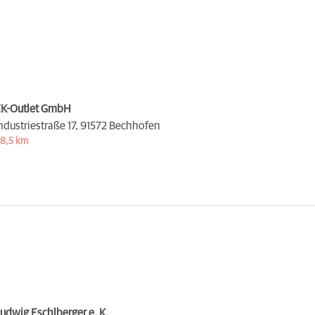
K-Outlet GmbH
ndustriestraße 17,
91572 Bechhofen
8,5 km
udwig Eschlberger e. K.