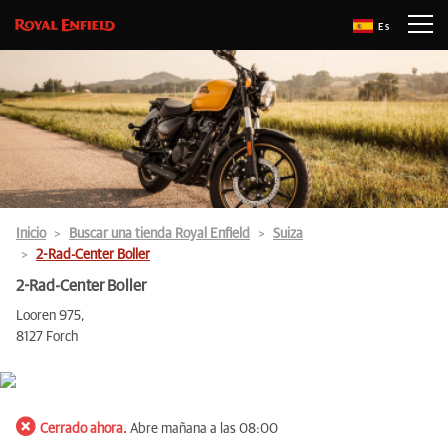
Es
Inicio
Buscar una tienda Royal Enfield
Suiza
2-Rad-Center Boller
2-Rad-Center Boller
Looren 975,
8127 Forch
Cerrado ahora.
Abre mañana a las 08:00