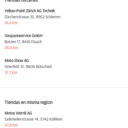
Tiendas cercanas
Yellow-Point Zürich AG Technik
Zürcherstrasse 35,
8952 Schlieren
16,4 km
Gespannservice GmbH
Botzen 17,
8416 Flaach
26,6 km
Moto-Show AG
Innerfeld 31,
9606 Bütschwil
31,7 km
Tiendas en misma region
Motos Wernli AG
Safenwilerstrasse 14,
5742 Kölliken
47,9 km