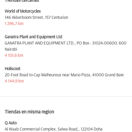
Tiendas cercanas
World of Motorcycles
146 Akkerboom Street,
157 Centurion
1 296,7 km
Ganatra Plant and Equipment Ltd
GANATRA PLANT AND EQUIPMENT LTD., PO Box : 31024:00600,
600
Nairobi
4 101,6 km
Holiscoot
20-Foot Road to Cap Malheureux near Mario Pizza,
41000 Grand Baie
4 144,9 km
Tiendas en misma region
Q Auto
Al Waab Commercial Complex, Salwa Road,,
122104 Doha