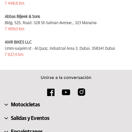
7 448,6 km
Abbas Biljeek & Sons
Bldg: 525, Road: 328 Sh Salman Avenue,,
323 Manama
7 499,0 km
AWR BIKES LLC
Umm-suqeim st - Al Quoz, Industrial Area 3, Dubai,
358341 Dubai
7 627,4 km
Unirse a la conversación
Motocicletas
Salidas y Eventos
Encuéntranos