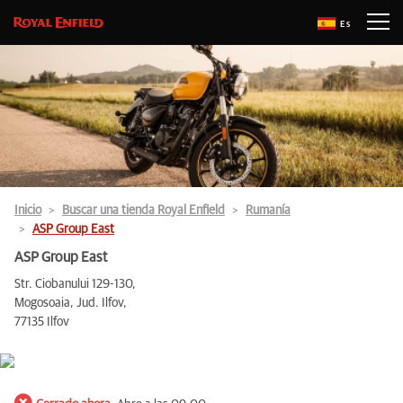
Es
Inicio
Buscar una tienda Royal Enfield
Rumanía
ASP Group East
ASP Group East
Str. Ciobanului 129-130,
Mogosoaia, Jud. Ilfov,
77135 Ilfov