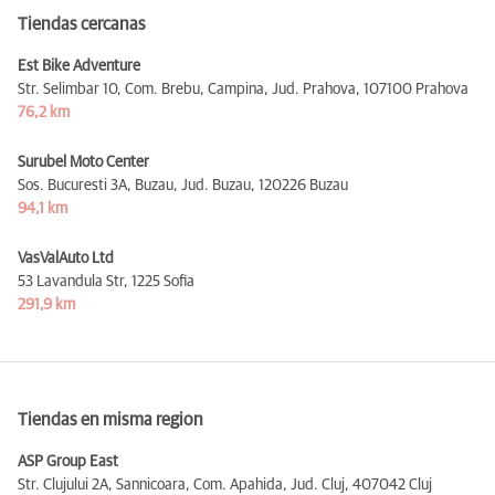
Tiendas cercanas
Est Bike Adventure
Str. Selimbar 10, Com. Brebu, Campina, Jud. Prahova,
107100 Prahova
76,2 km
Surubel Moto Center
Sos. Bucuresti 3A, Buzau, Jud. Buzau,
120226 Buzau
94,1 km
VasValAuto Ltd
53 Lavandula Str,
1225 Sofia
291,9 km
Tiendas en misma region
ASP Group East
Str. Clujului 2A, Sannicoara, Com. Apahida, Jud. Cluj,
407042 Cluj