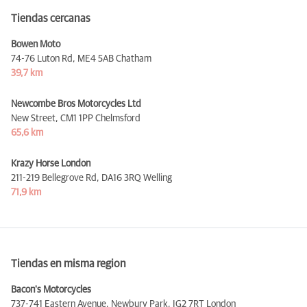
Tiendas cercanas
Bowen Moto
74-76 Luton Rd,
ME4 5AB Chatham
39,7 km
Newcombe Bros Motorcycles Ltd
New Street,
CM1 1PP Chelmsford
65,6 km
Krazy Horse London
211-219 Bellegrove Rd,
DA16 3RQ Welling
71,9 km
Tiendas en misma region
Bacon's Motorcycles
737-741 Eastern Avenue, Newbury Park,
IG2 7RT London