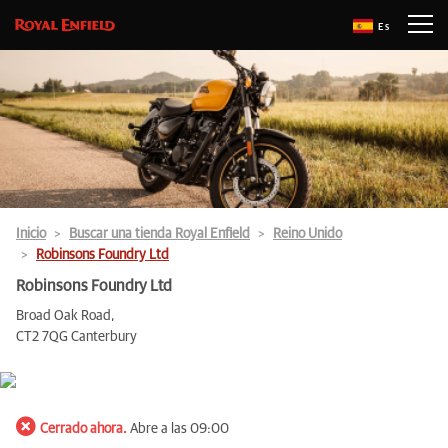
Es
Inicio
Buscar una tienda Royal Enfield
Reino Unido
Robinsons Foundry Ltd
Robinsons Foundry Ltd
Broad Oak Road,
CT2 7QG Canterbury
Cerrado ahora.
Abre a las 09:00