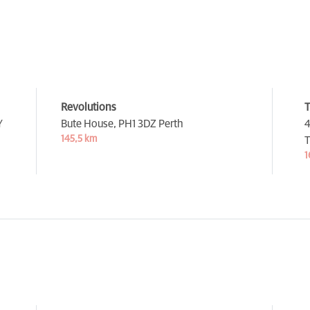
Revolutions
T
Y
Bute House,
PH1 3DZ Perth
4
145,5 km
T
1