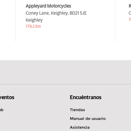
Appleyard Motorcycles
R
Coney Lane, Keighley,
BD21 5JE
C
1
Keighley
179,2 km
Eventos
Encuéntranos
ub
Tiendas
Manual de usuario
Asistencia