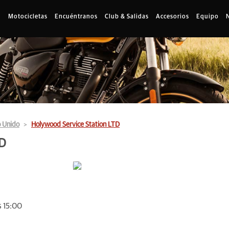
Motocicletas
Encuéntranos
Club & Salidas
Accesorios
Equipo
o Unido
Holywood Service Station LTD
TD
s 15:00