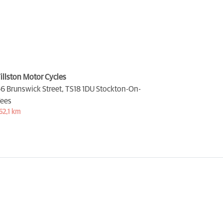
illston Motor Cycles
6 Brunswick Street,
TS18 1DU Stockton-On-
ees
62,1 km