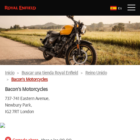
Es
Inicio
Buscar una tienda Royal Enfield
Reino Unido
Bacon's Motorcycles
Bacon's Motorcycles
737-741 Eastern Avenue,
Newbury Park,
IG2 7RT London