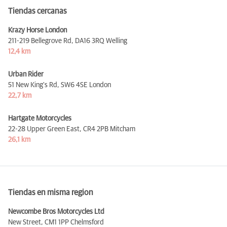
Tiendas cercanas
Krazy Horse London
211-219 Bellegrove Rd,
DA16 3RQ Welling
12,4 km
Urban Rider
51 New King's Rd,
SW6 4SE London
22,7 km
Hartgate Motorcycles
22-28 Upper Green East,
CR4 2PB Mitcham
26,1 km
Tiendas en misma region
Newcombe Bros Motorcycles Ltd
New Street,
CM1 1PP Chelmsford