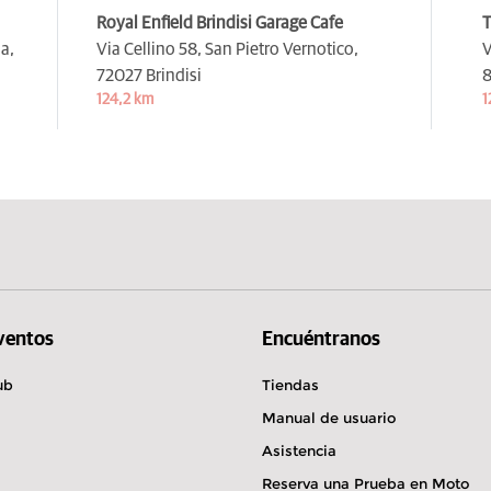
Royal Enfield Brindisi Garage Cafe
a,
Via Cellino 58, San Pietro Vernotico,
V
72027 Brindisi
8
124,2 km
1
Eventos
Encuéntranos
ub
Tiendas
Manual de usuario
Asistencia
Reserva una Prueba en Moto