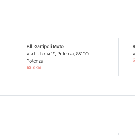
F.lli Garripoli Moto
R
Via Lisbona 19, Potenza,
85100
V
6
Potenza
68,3 km