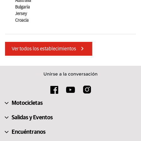
Australia
0761 251422
Bulgaria
Jersey
Explorar
Croacia
Chitarrai Motors
Ver todos los establecimientos
Cerrado ahora.
Abre a las 08:30
Via Verna 27, Umbertide 6019 Perugia
075 941 0335
Unirse a la conversación
Explorar
Motocicletas
Bartollini Moto Srl
Cerrado ahora.
Abre a las 08:30
Salidas y Eventos
Via del Sermisone 15, Terni 5100 Terni
0744 300039
Encuéntranos