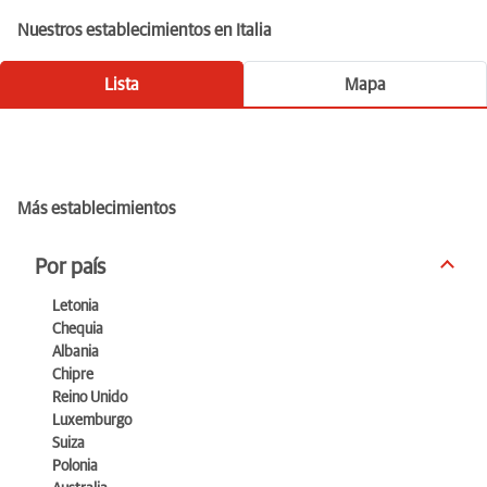
Nuestros establecimientos en Italia
Lista
Mapa
F.lli Palomba S.r.l.
Más establecimientos
Cerrado ahora.
Abre a las 09:00
Via Cortonese 67, Perugia 6127 Perugia
Por país
075 505 1741
Letonia
Explorar
Chequia
Albania
Chipre
Reino Unido
Comi Moto
Luxemburgo
Suiza
Cerrado ahora.
Abre a las 09:00
Polonia
Strada Teverina 20, Viterbo 1100 Viterbo