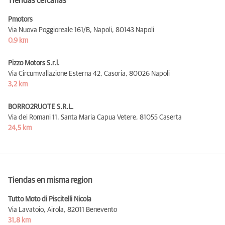
Tiendas cercanas
Pmotors
Via Nuova Poggioreale 161/B, Napoli,
80143 Napoli
0,9 km
Pizzo Motors S.r.l.
Via Circumvallazione Esterna 42, Casoria,
80026 Napoli
3,2 km
BORRO2RUOTE S.R.L.
Via dei Romani 11, Santa Maria Capua Vetere,
81055 Caserta
24,5 km
Tiendas en misma region
Tutto Moto di Piscitelli Nicola
Via Lavatoio, Airola,
82011 Benevento
31,8 km