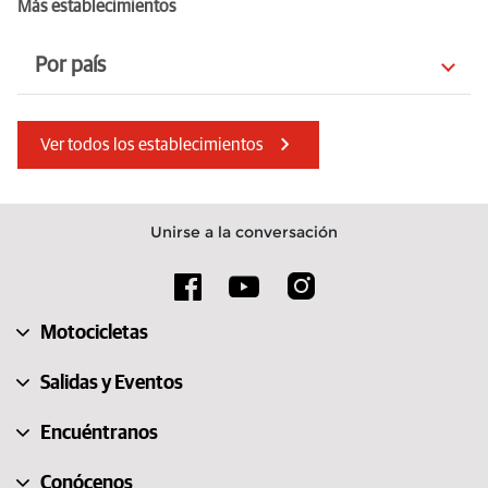
Más establecimientos
Por país
Países Bajos
Finlandia
Ver todos los establecimientos
Eslovenia
Eslovaquia
Serbia
Francia
Unirse a la conversación
Suecia
India
Suiza
Turquía
Motocicletas
Polonia
Isla de Man
Salidas y Eventos
Encuéntranos
Conócenos