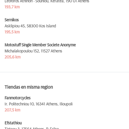
Leoforos Athinon - Souniou, Keratea,
190 01 Athens
193,7 km
Sernikos
Asklipiou 45,
58300 Kos Island
195,5 km
Motostuff Single Member Societe Anonyme
Michalakopoulou 152,
11527 Athens
205,6 km
Tiendas en misma region
Fanmotorcycles
Ir. Politechniou 10,
16341 Athens, Ilioupoli
207,5 km
Efstathiou