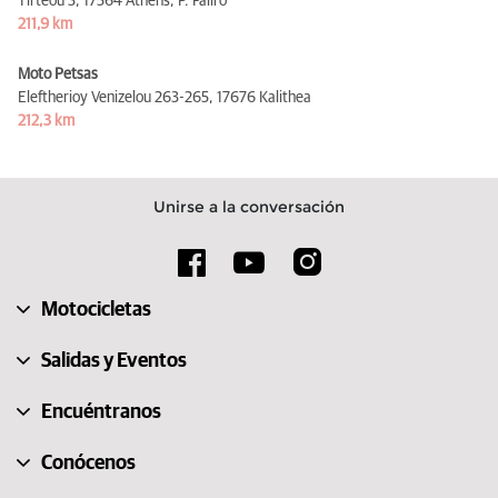
Tirteou 3,
17564 Athens, P. Faliro
211,9 km
Moto Petsas
Eleftherioy Venizelou 263-265,
17676 Kalithea
212,3 km
Unirse a la conversación
Motocicletas
Salidas y Eventos
Encuéntranos
Conócenos