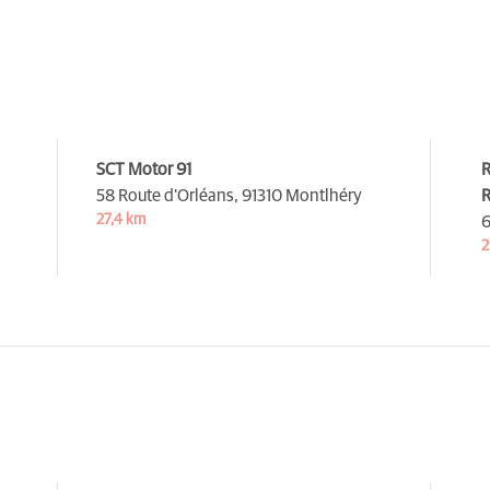
SCT Motor 91
R
58 Route d'Orléans,
91310 Montlhéry
R
27,4 km
6
2