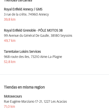
Tiendas cercanas
Royal Enfield Annecy / GMS
3 rue de la crête,
74960 Annecy
39,8 km
Royal Enfield Grenoble - PÔLE MOTOS 38
99 Avenue du Général De Gaulle,
38180 Seyssins
49,7 km
Tarentaise Loisirs Services
968 route des iles,
73210 Aime-La-Plagne
52,8 km
Tiendas en misma region
Motosecours
Rue Eugène-Marziano 17-21,
1227 Les Acacias
71,0 km