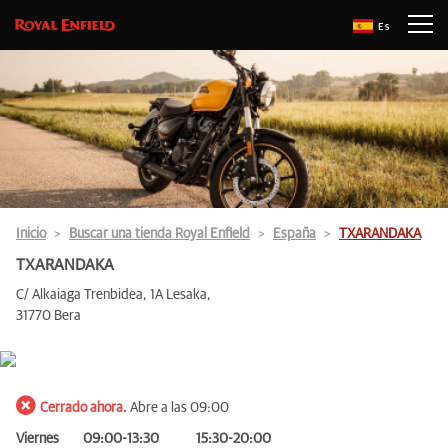
Es
Inicio
Buscar una tienda Royal Enfield
España
TXARANDAKA
TXARANDAKA
C/ Alkaiaga Trenbidea, 1A Lesaka,
31770 Bera
Cerrado ahora.
Abre a las 09:00
Viernes
09:00-13:30
15:30-20:00