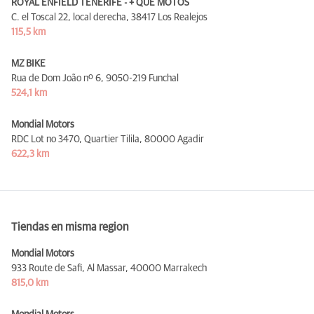
ROYAL ENFIELD TENERIFE - + QUE MOTOS
C. el Toscal 22, local derecha,
38417 Los Realejos
115,5 km
MZ BIKE
Rua de Dom João nº 6,
9050-219 Funchal
524,1 km
Mondial Motors
RDC Lot no 3470, Quartier Tilila,
80000 Agadir
622,3 km
Tiendas en misma region
Mondial Motors
933 Route de Safi, Al Massar,
40000 Marrakech
815,0 km