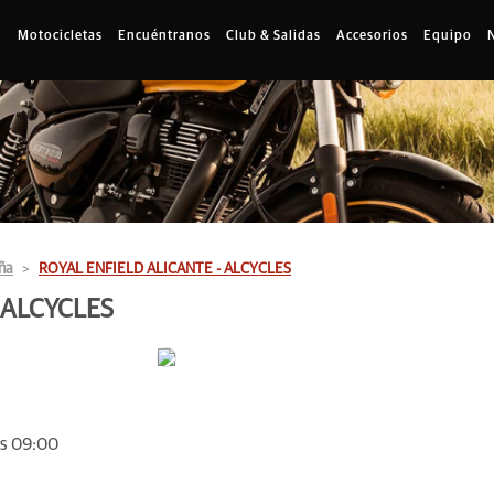
Motocicletas
Encuéntranos
Club & Salidas
Accesorios
Equipo
ña
ROYAL ENFIELD ALICANTE - ALCYCLES
 ALCYCLES
as 09:00