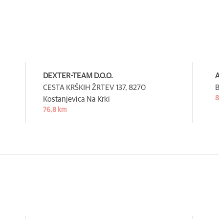
DEXTER-TEAM D.O.O.
A
CESTA KRŠKIH ŽRTEV 137,
8270
B
8
Kostanjevica Na Krki
76,8 km