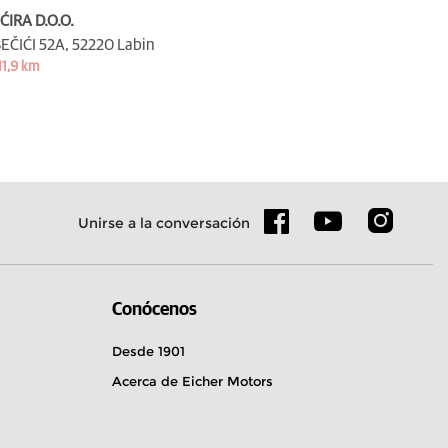
ĆIRA D.O.O.
EČIĆI 52A,
52220 Labin
11,9 km
Unirse a la conversación
Conócenos
Desde 1901
Acerca de Eicher Motors