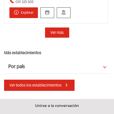
031 325 505
Explorar
Ver más
Más establecimientos
Por país
Lituania
Estonia
Ver todos los establecimientos
Bulgaria
Sudáfrica
Suiza
Eslovenia
Unirse a la conversación
India
Albania