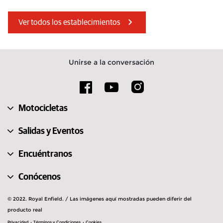
Irlanda
Estonia
Ver todos los establecimientos
Isla de Man
Chequia
Austria
Baréin
Unirse a la conversación
Suiza
Rumanía
Marruecos
Dinamarca
Motocicletas
Eslovaquia
Italia
Salidas y Eventos
Encuéntranos
Conócenos
© 2022. Royal Enfield. / Las imágenes aquí mostradas pueden diferir del
producto real
Privacidad
Términos y Condiciones
Cookies