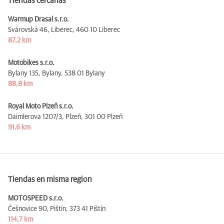
Tiendas cercanas
Warmup Drasal s.r.o.
Svárovská 46, Liberec,
460 10 Liberec
87,2 km
Motobikes s.r.o.
Bylany 135, Bylany,
538 01 Bylany
88,8 km
Royal Moto Plzeň s.r.o.
Daimlerova 1207/3, Plzeň,
301 00 Plzeň
91,6 km
Tiendas en misma region
MOTOSPEED s.r.o.
Češnovice 90, Pištín,
373 41 Pištín
114,7 km