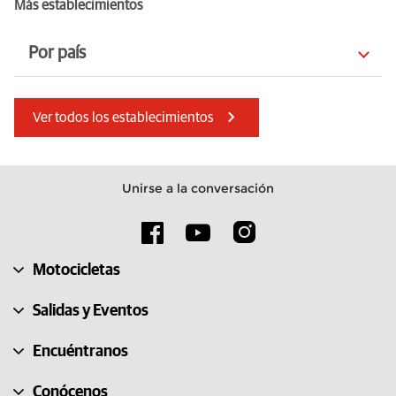
Más establecimientos
Por país
Jersey
Austria
Ver todos los establecimientos
Eslovaquia
Alemania
Suecia
Suiza
Unirse a la conversación
Rumanía
Marruecos
Bulgaria
Isla de Man
Motocicletas
India
Turquía
Salidas y Eventos
Encuéntranos
Conócenos