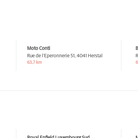
Moto Conti
B
Rue de l'Eperonnerie 51,
4041 Herstal
R
63,7 km
6
Royal Enfield Luxembourg Sud
M