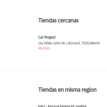
Tiendas cercanas
Car Project
12a Allée John W. Léonard,
7526 Mersh
46,9 km
Tiendas en misma region
EMJ - Espace Motos Et Jardins