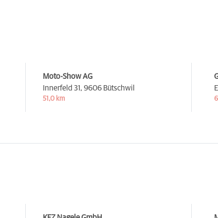
Moto-Show AG
G
Innerfeld 31,
9606 Bütschwil
E
51,0 km
6
KFZ Nagele GmbH
M