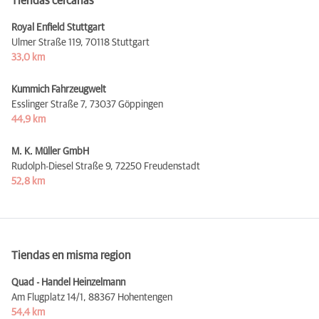
Tiendas cercanas
Royal Enfield Stuttgart
Ulmer Straße 119,
70118 Stuttgart
33,0 km
Kummich Fahrzeugwelt
Esslinger Straße 7,
73037 Göppingen
44,9 km
M. K. Müller GmbH
Rudolph-Diesel Straße 9,
72250 Freudenstadt
52,8 km
Tiendas en misma region
Quad - Handel Heinzelmann
Am Flugplatz 14/1,
88367 Hohentengen
54,4 km