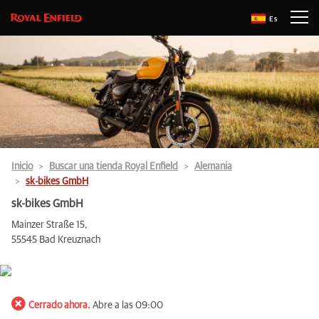
Es
Inicio
Buscar una tienda Royal Enfield
Alemania
sk-bikes GmbH
sk-bikes GmbH
Mainzer Straße 15,
55545 Bad Kreuznach
Cerrado ahora.
Abre a las 09:00