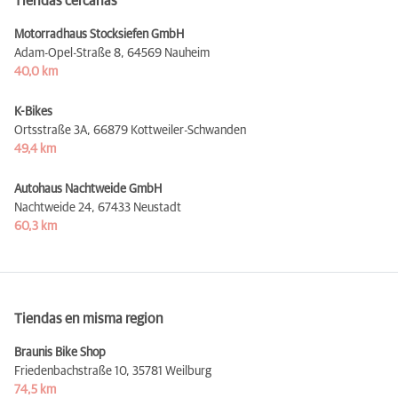
Tiendas cercanas
Motorradhaus Stocksiefen GmbH
Adam-Opel-Straße 8,
64569 Nauheim
40,0 km
K-Bikes
Ortsstraße 3A,
66879 Kottweiler-Schwanden
49,4 km
Autohaus Nachtweide GmbH
Nachtweide 24,
67433 Neustadt
60,3 km
Tiendas en misma region
Braunis Bike Shop
Friedenbachstraße 10,
35781 Weilburg
74,5 km