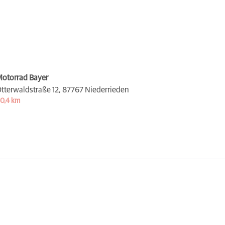
otorrad Bayer
tterwaldstraße 12,
87767 Niederrieden
0,4 km