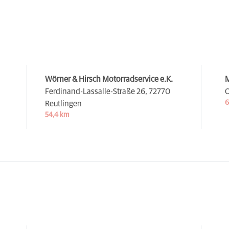
Wörner & Hirsch Motorradservice e.K.
M
Ferdinand-Lassalle-Straße 26,
72770
O
6
Reutlingen
54,4 km