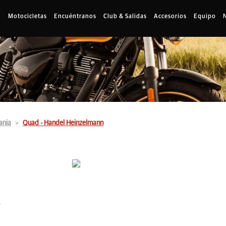
Motocicletas
Encuéntranos
Club & Salidas
Accesorios
Equipo
ania
Quad - Handel Heinzelmann
5