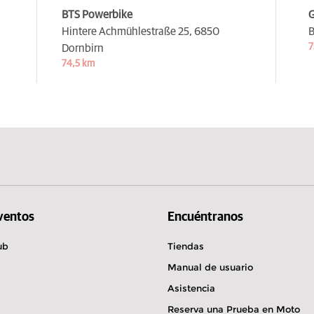
BTS Powerbike
G
Hintere Achmühlestraße 25,
6850
B
7
Dornbirn
74,5 km
Eventos
Encuéntranos
ub
Tiendas
Manual de usuario
Asistencia
Reserva una Prueba en Moto