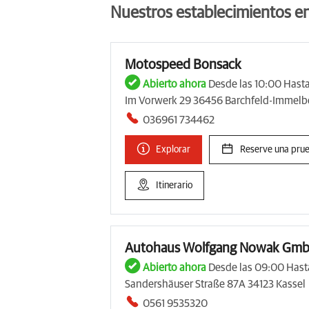
Nuestros establecimientos e
Motospeed Bonsack
Abierto ahora
Desde las 10:00 Hasta
Im Vorwerk 29 36456 Barchfeld-Immelb
036961 734462
Explorar
Reserve una pru
Itinerario
Autohaus Wolfgang Nowak Gmb
Abierto ahora
Desde las 09:00 Hasta
Sandershäuser Straße 87A 34123 Kassel
0561 9535320