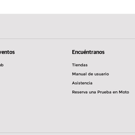
Hungría
Estonia
g
eba de conducción
Eventos
Encuéntranos
ub
Tiendas
Manual de usuario
o KG
Asistencia
a las 07:30
Reserva una Prueba en Moto
eba de conducción