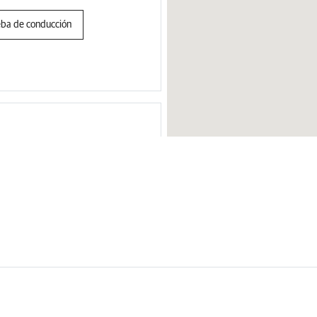
eba de conducción
 a las 09:00
üderode
eba de conducción
Noruega
Dinamarc
Bélgica
España
Países Bajos
Irlanda