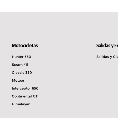
Jersey
Cerrado ahora.
Abre a las 13:00
Bettelhecker Straße 125 96515 Sonneber
03675 878581
Explorar
Reserve una pru
Itinerario
Motocicletas
Salidas y 
Hunter 350
Salidas y Cl
Scram 411
Autohaus Uwe Heim GmbH & C
Classic 350
Cerrado ahora.
Abre el 10 de agosto 
Meteor
Büdesheimer Straße 1 61137 Schöneck
Interceptor 650
06187 922517
Continental GT
Explorar
Reserve una pru
Himalayan
Itinerario