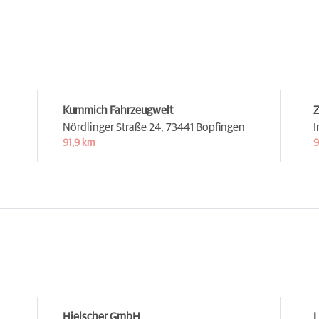
Kummich Fahrzeugwelt
Z
Nördlinger Straße 24,
73441 Bopfingen
I
91,9 km
9
Hielscher GmbH
L