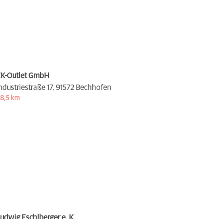
K-Outlet GmbH
ndustriestraße 17,
91572 Bechhofen
8,5 km
udwig Eschlberger e. K.