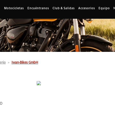
Motocicletas
Encuéntranos
Club & Salidas
Accesorios
Equipo
ania
Iwan-Bikes GmbH
00