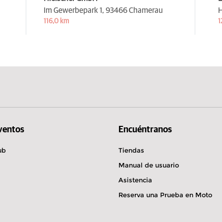
Im Gewerbepark 1,
93466 Chamerau
H
116,0 km
1
Eventos
Encuéntranos
ub
Tiendas
Manual de usuario
Asistencia
Reserva una Prueba en Moto