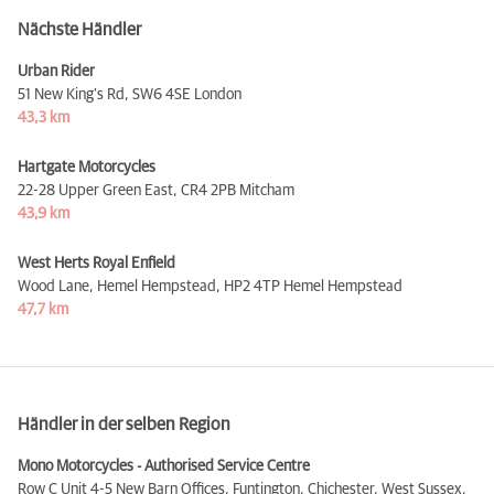
Nächste Händler
Urban Rider
51 New King's Rd,
SW6 4SE London
43,3 km
Hartgate Motorcycles
22-28 Upper Green East,
CR4 2PB Mitcham
43,9 km
West Herts Royal Enfield
Wood Lane, Hemel Hempstead,
HP2 4TP Hemel Hempstead
47,7 km
Händler in der selben Region
Mono Motorcycles - Authorised Service Centre
Row C Unit 4-5 New Barn Offices, Funtington, Chichester, West Sussex,