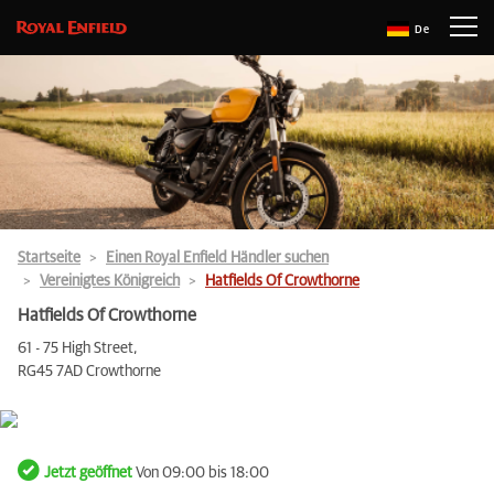
De
Startseite
Einen Royal Enfield Händler suchen
Vereinigtes Königreich
Hatfields Of Crowthorne
Hatfields Of Crowthorne
61 - 75 High Street,
RG45 7AD Crowthorne
Jetzt geöffnet
Von 09:00 bis 18:00