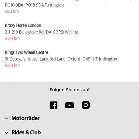
PO18 9DA,
PO18 9DA Funtington
56,1 km
Krazy Horse London
211-219 Bellegrove Rd,
DA16 3RQ Welling
62,4 km
Kings Two Wheel Centre
St George’s House, Langford Lane, Oxford,
OX5 1HT Kidlington
62,4 km
Folgen Sie uns auf
Motorräder
Rides & Club