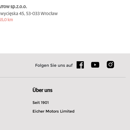
rrow sp.z.o.o.
wycięska 45,
53-033 Wrocław
55,0 km
Folgen Sie uns auf
Über uns
Seit 1901
Eicher Motors Limited