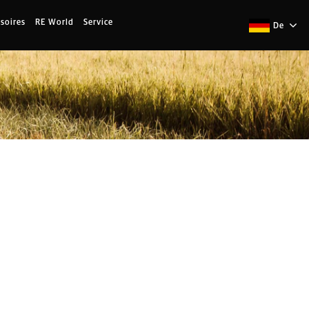
soires
RE World
Service
De