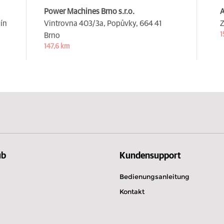
Power Machines Brno s.r.o.
A
ín
Vintrovna 403/3a, Popůvky,
664 41
Z
1
Brno
147,6 km
ub
Kundensupport
Bedienungsanleitung
Kontakt