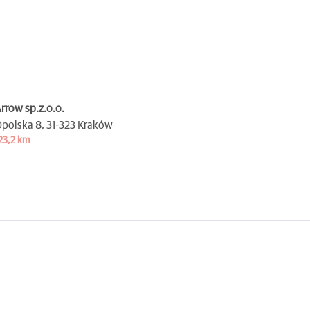
rrow sp.z.o.o.
polska 8,
31-323 Kraków
23,2 km