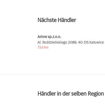
Nächste Händler
Arrow sp.z.o.o.
Al. Roździeńskiego 208B,
40-315 Katowice
73,6 km
Händler in der selben Region