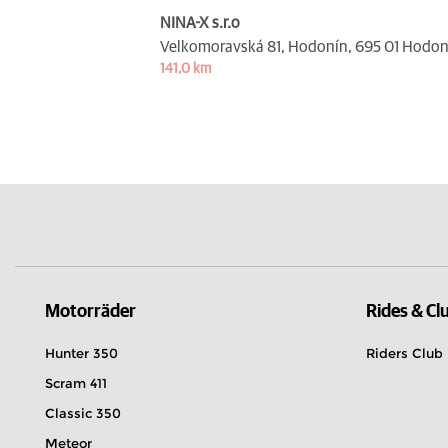
NINA-X s.r.o
Velkomoravská 81, Hodonín,
695 01 Hodon
141,0 km
Motorräder
Rides & Cl
Hunter 350
Riders Club
Scram 411
Classic 350
Meteor