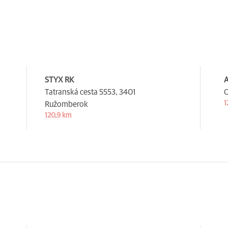
STYX RK
A
Tatranská cesta 5553,
3401
O
1
Ružomberok
120,9 km