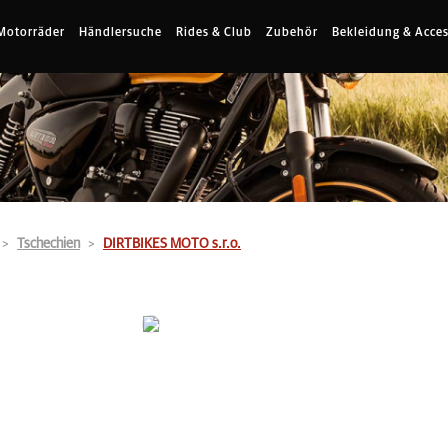
Motorräder
Händlersuche
Rides & Club
Zubehör
Bekleidung & Acces
Tschechien
DIRTBIKES MOTO s.r.o.