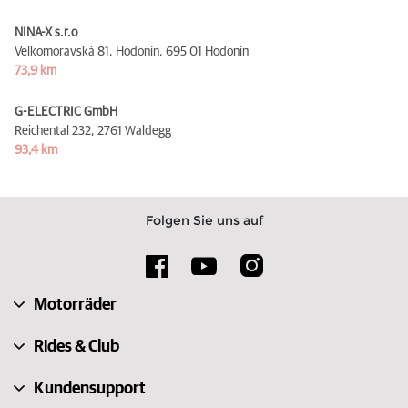
NINA-X s.r.o
Velkomoravská 81, Hodonín,
695 01 Hodonín
73,9 km
G-ELECTRIC GmbH
Reichental 232,
2761 Waldegg
93,4 km
Folgen Sie uns auf
Motorräder
Rides & Club
Kundensupport