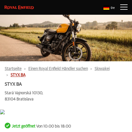
De
Startseite
Einen Royal Enfield Händler suchen
Slowakei
STYX BA
STYX BA
Stará Vajnorská 10130,
83104 Bratislava
Jetzt geöffnet
Von 10:00 bis 18:00