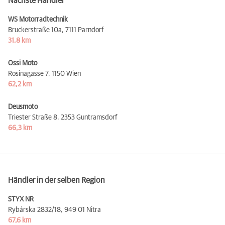
Nächste Händler
WS Motorradtechnik
Bruckerstraße 10a,
7111 Parndorf
31,8 km
Ossi Moto
Rosinagasse 7,
1150 Wien
62,2 km
Deusmoto
Triester Straße 8,
2353 Guntramsdorf
66,3 km
Händler in der selben Region
STYX NR
Rybárska 2832/18,
949 01 Nitra
67,6 km