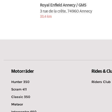
Royal Enfield Annecy / GMS
3 rue de la crête,
74960 Annecy
33,4 km
Motorräder
Rides & Cl
Hunter 350
Riders Club
Scram 411
Classic 350
Meteor
Interceptor 650