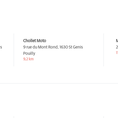
Chollet Moto
M
as
9 rue du Mont Rond,
1630 St Genis
2
1
Pouilly
9,2 km