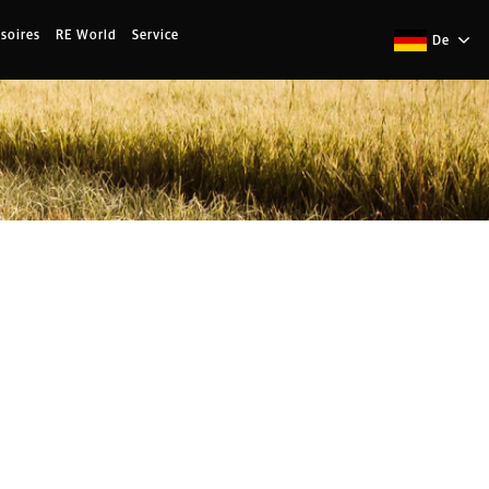
soires
RE World
Service
De