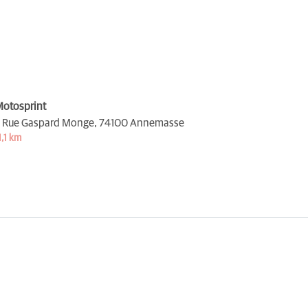
otosprint
 Rue Gaspard Monge,
74100 Annemasse
1,1 km