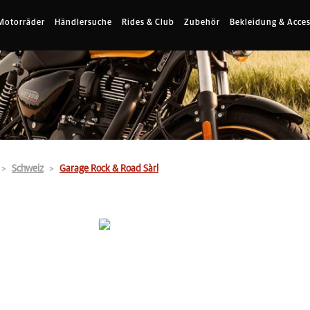
Motorräder
Händlersuche
Rides & Club
Zubehör
Bekleidung & Acces
Schweiz
Garage Rock & Road Sàrl