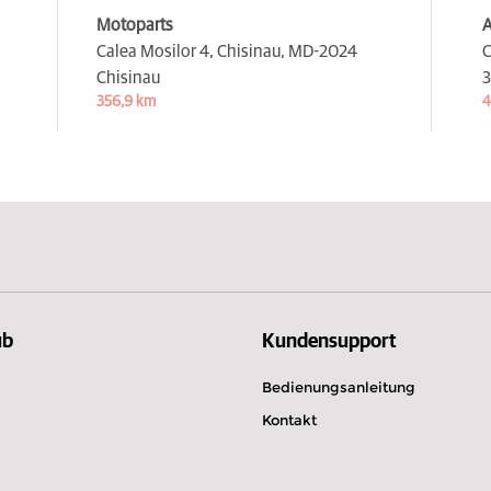
Motoparts
A
Calea Mosilor 4, Chisinau,
MD-2024
C
Chisinau
3
356,9 km
4
ub
Kundensupport
Bedienungsanleitung
Kontakt