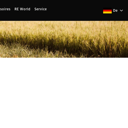
soires
RE World
Service
De