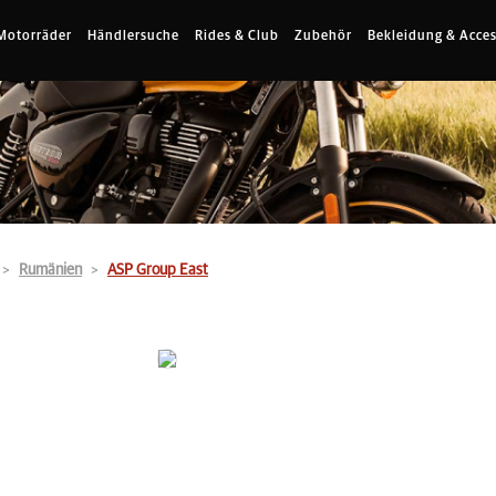
Motorräder
Händlersuche
Rides & Club
Zubehör
Bekleidung & Acces
Rumänien
ASP Group East