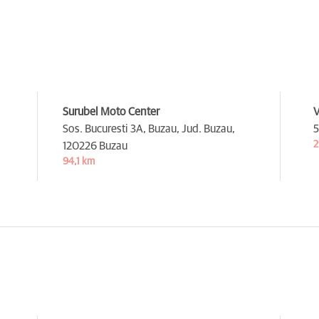
Surubel Moto Center
V
Sos. Bucuresti 3A, Buzau, Jud. Buzau,
5
2
120226 Buzau
94,1 km